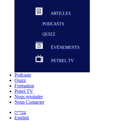
ARTICLES
PODCASTS
QUIZZ
ÉVÉNEMENTS
PETREL TV
Podcasts
Quizz
Formation
Petrel TV
Nous rejoindre
Nous Contacter
עברית
English