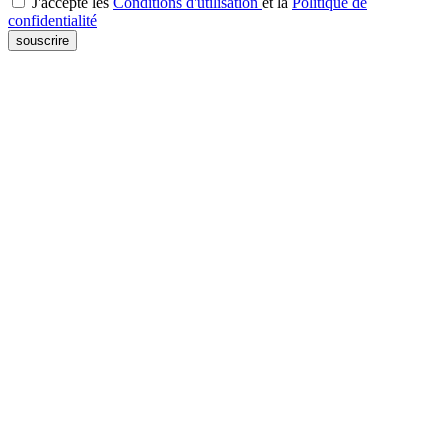
J'accepte les
Conditions d'utilisation
et la
Politique de
confidentialité
souscrire