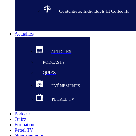
Contentieux Individuels Et Collectifs
Actualités
ARTICLES
PODCASTS
QUIZZ
ÉVÉNEMENTS
PETREL TV
Podcasts
Quizz
Formation
Petrel TV
Nous rejoindre