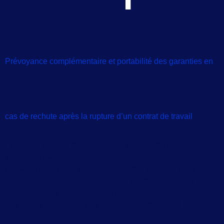
Prévoyance complémentaire et portabilité des garanties en
cas de rechute après la rupture d’un contrat de travail
En cas de rechute postérieurement à la rupture du contrat de
travail d‘un salarié percevant à cette occasion des
prestations de prévoyance, l’organisme assureur peut-il être
sollicité ? C’est à cette question qu’a répondu la Cour de
cassation dans un arrêt du 10 novembre 2021 en édictant
des règles qui ne sont pas l’application stricte des lois et des
décrets.