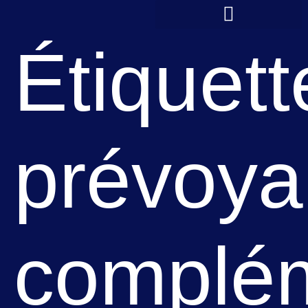
principal
Étiquett
prévoy
complém