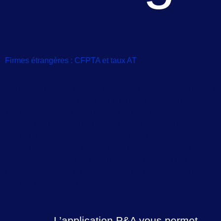
Firmes étrangères : CFPTA et taux AT
Concernant les contributions de formation professionnelle et
de la taxe d’apprentissage (CFPTA) les Firmes étrangères
sans établissement en France ne sont pas redevables de
ces contributions. Conformément à l’article L.6131-1 du
code du travail, les employeurs dont l’entreprise ne
comporte pas d’établissement en France (visés à l’article
L243-1-2 du code de la sécurité sociale) ne sont pas
redevables des contributions à la formation professionnelle
et de la taxe d’apprentissage.
L’application P&A vous permet