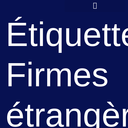
principal
Étiquett
Firmes
étrangè