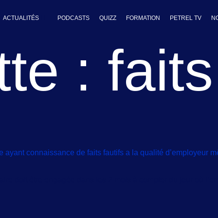
ACTUALITÉS
PODCASTS
QUIZZ
FORMATION
PETREL TV
N
tte :
faits
e ayant connaissance de faits fautifs a la qualité d’employeur mêm
aire doit être engagée dans les 2 mois à compter du jour où l’em