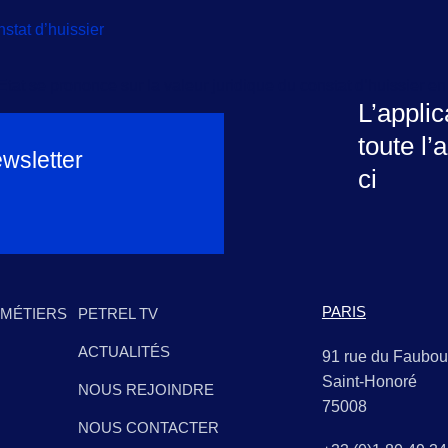
nstat d’huissier
at se prononce sur la valeur juridique du constat d’huissier en 
L’appli
toute l’
wsletter
ci
PARIS
 MÉTIERS
PETREL TV
ACTUALITÉS
91 rue du Faubou
Saint-Honoré
NOUS REJOINDRE
75008
NOUS CONTACTER