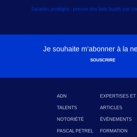
Salariés protégés : preuve des faits fautifs par co
Dans un arrêt du 8 décembre 2021, le Conseil d’Et
Je souhaite m’abonner à la ne
SOUSCRIRE
ADN
EXPERTISES ET
TALENTS
ARTICLES
NOTORIÉTÉ
ÉVÉNEMENTS
PASCAL PETREL
FORMATION