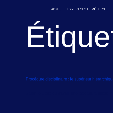
principal
ADN
EXPERTISES ET MÉTIERS
Étique
Procédure disciplinaire : le supérieur hiérarchiqu
Selon le Code du travail, une procédure disciplin