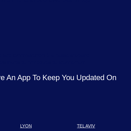
sont encore dans l’expectative, elles ont déjà
re face temporairement à la baisse soudaine
effets lourds de procédures de licenciement
e An App To Keep You Updated On
!
LYON
TEL AVIV