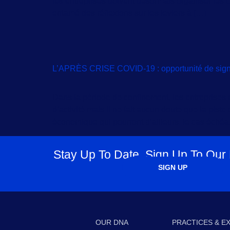
les entreprises doivent désormais organiser les co
entamé des réflexions sur les leviers à […]
L’APRÈS CRISE COVID-19 : opportunité de signe
Dans la période de confinement, les entreprises 
d’activité mais il ne fait aucun doute que la pist
économique qui pourront d’ailleurs, le cas échéant
Stay Up To Date, Sign Up To Our
SIGN UP
OUR DNA
PRACTICES & E