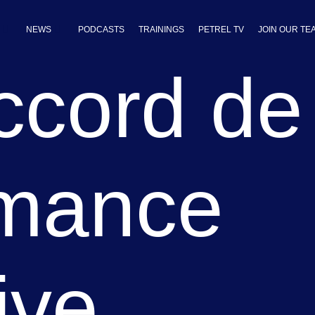
NEWS
PODCASTS
TRAININGS
PETREL TV
JOIN OUR TE
ccord de
rmance
ive