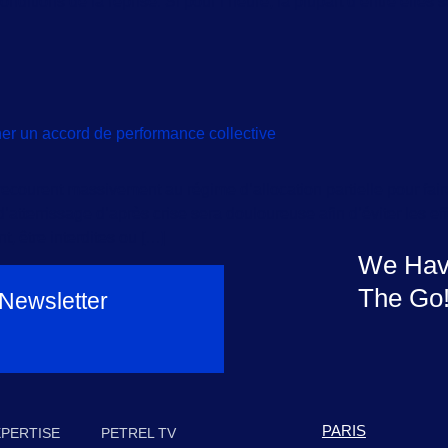
nditions de la reprise. Si pour l’heure, la plupart d’entre elles 
r un accord de performance collective
recourent massivement au régime d’allocation partielle pour fai
e d’atterrissage d’après crise sera douloureuse afin d’éviter les 
, être interdites ou […]
We Hav
The Go
 Newsletter
PARIS
XPERTISE
PETREL TV