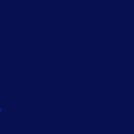
 flexibilité permettant aux entreprises d’adapter
emploi. Dans ce cadre, l’APC permet à l’employeur
?
ombre important de salariés au chômage partiel,