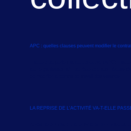
APC : quelles clauses peuvent modifier le contrat
L’accord de performance collective (APC), institué
leur organisation afin de répondre aux nécessité
de modifier le contrat de travail des salariés […]
LA REPRISE DE L’ACTIVITÉ VA-T-ELLE P
Après deux mois d’une activité économique au rale