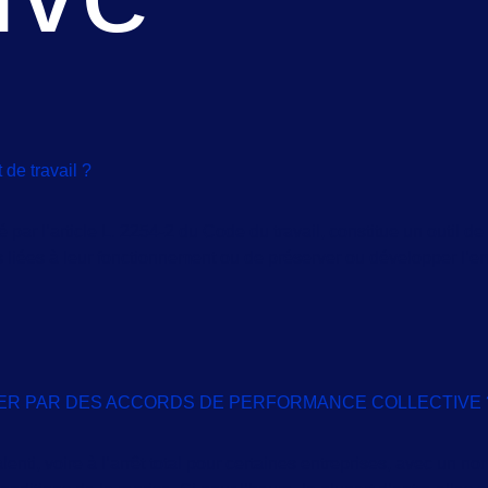
 de travail ?
 par l’article L. 2254-2 du Code du travail, constitue un outil de
s liées à leur fonctionnement ou de préserver ou développer l’
ASSER PAR DES ACCORDS DE PERFORMANCE COLLECTIVE 
nti, voire à l’arrêt total pour certaines entreprises, avec un n