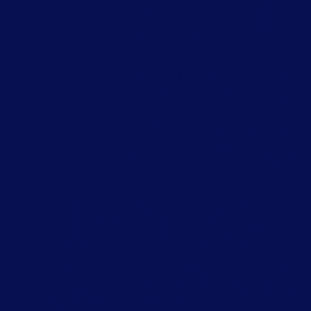
Saint
Honore
7500
+33 (0)1
80 49 34