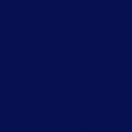
5
LYO
Gran
Hôtel