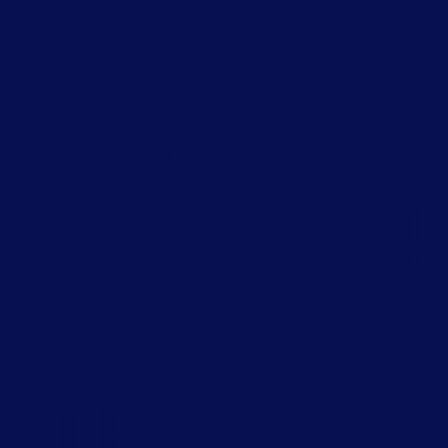
6900
+33 (0)9
74 18 90
9
TEL AVI