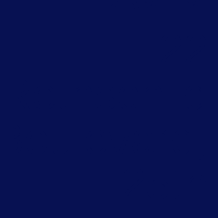
2
Rothschil
Boulevard
25t