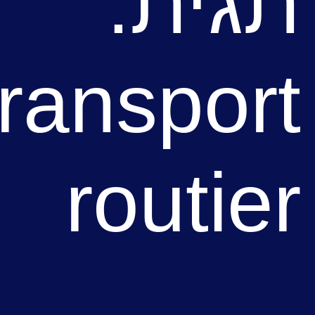
גית:
transpor
routie