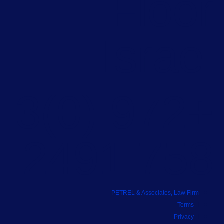
Floo
Israe
+972 (0)3
758 249
PETREL & Associates, Law Firm
Terms
Privacy