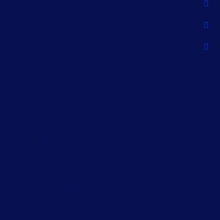
PARI
91 rue du
Faubour