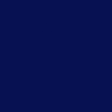
Die
Wojo 
Plac
Amédé
Bonne