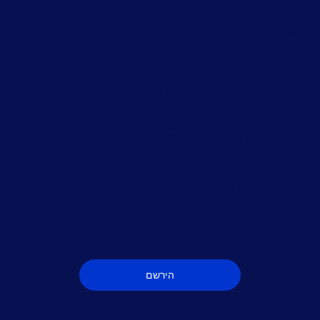
עודכן,
ירשם
ניוזלטר
לנו
הירשם