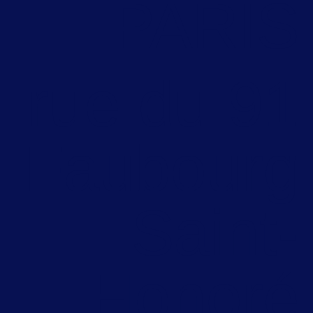
PARIS
91 rue du
Faubourg
Saint-
Honoré