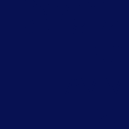
+33 (0)9
74 18 90
98
TEL AVIV
22