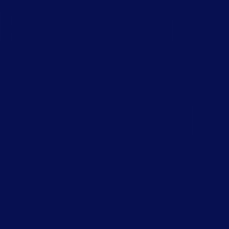
Rothschild
Boulevard,
25th
Floor
Israel