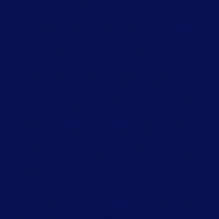
הטרדה נפשית, הפליה, שוויון בטיפול, הגדרה מחדש של
עבודה זמנית, תחרות לא הוגנת, שעות עבודה, ערעור על
הפסקת חוזה, סכסוכים על הטבות "פרישה וקרן פנסיה"
וכו'.
ארגון מחדש
: הפסקת נוהל התייעצות, ביטול תכנית
הצלת העסקה, נוהל דחייה או יום קבוע, העברת חברה
קולקטיבים
: התייעצות עם ועד העובדים, סכסוכים על
עלות חוות הדעת, קביעה, יישום ופרשנות של האמנות
וההסכמים הקיבוציים
סיכונים והתחום הפלילי בדיני עבודה
: סכסוכים
המוניים, שביתה אסורה, קבלנות משנה, עבירת חסימה,
היגיינה ובטיחות, תאונת עבודה, עבודה מוסתרת, שעות
עבודה, עבודה זמנית, הטרדה נפשית ומינית, הפליה,
אחריות פלילית של המנהל
בחירות ומינוי איגוד
: בחירות מקצועיות, סכסוך בנוגע
לייצוגיות, מינוי אסור
URSSAF
: תוקף תיאום מס URSSAF בתוכן ובצורה,
סכסוך בנוגע לטווח, סכסוך בנוגע לעמידה בנהלים
תאונת עבודה \ מחלת עבודה
: ערעור על הכרה במחלת