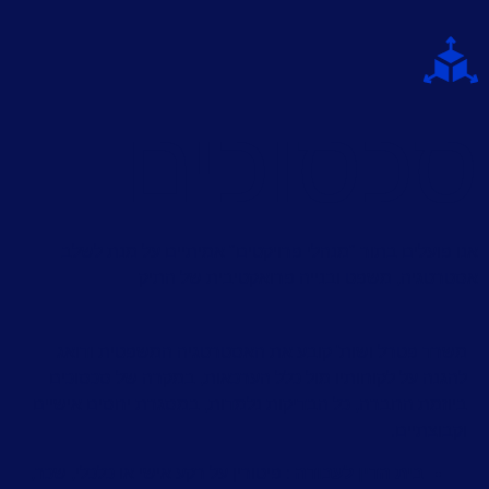
כסוכים
נו פועלים בתור "מנהלי פרויקטים" אמיתיים על מנת לשלב
סטרטגיה, משפט ובנייה פרואקטיבית של התיק
משרד פטרל ושות' קובע את האסטרטגיה המשפטית ודואג
להגנה על לקוחותיו מול כלל הערכאות, במקרה של סכסוכים
ביוזמת החברה, כל הבדיקות נלמדות, במסגרת יחסים אישיים
וקבוצתיים.
בית הדין לעבודה
: פיטורין על רקע אישי או כלכלי, שכר,