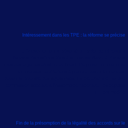
Intéressement dans les TPE : la réforme se précise
Le Gouvernement a présenté un projet de loi relatif à
diverses dispositions liées à la crise sanitaire, à d’autres
mesures urgentes ainsi qu’au Brexit. Ce projet comprend de
nombreuses habilitations à prendre des ordonnances.
Devant la diversité des sujets visés, il a été examiné par une
commission spéciale à l’Assemblée nationale. Les députés
ont modifié […]
Fin de la présomption de la légalité des accords sur le