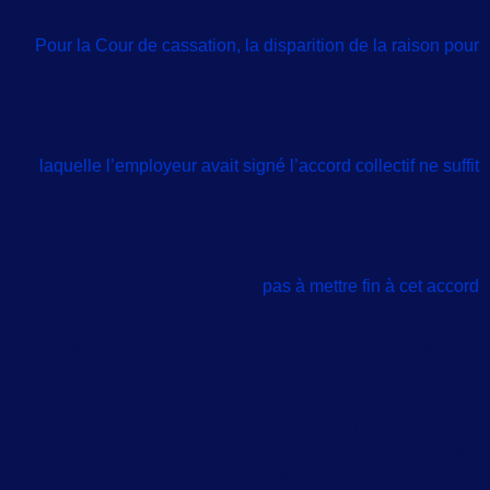
Pour la Cour de cassation, la disparition de la raison pour
laquelle l’employeur avait signé l’accord collectif ne suffit
pas à mettre fin à cet accord
Par un arrêt en date du 26 juin 2019, la Cour de cassation
vient de juger que l’abrogation d’un dispositif législatif
prévoyant en faveur des salariés de certaines entreprises la
prime de partage des profits, assortie de dispositifs
d’exonération de charges, ne rend pas caduc de plein droit
un accord collectif instaurant cette prime dans l’entreprise