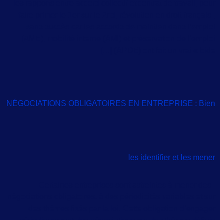
les rapports entre accord collectif et contrat de travail, pour
faire primer le 1er sur le 2nd, révolution en droit français ;
sans succès car les accords de maintien dans l’emploi
(AME), mobilité interne (AMI) et préservation de l’emploi
(APDE) ont fait un vrai « bide […]
NÉGOCIATIONS OBLIGATOIRES EN ENTREPRISE : Bien
les identifier et les mener
Certaines entreprises sont astreintes à mener des
négociations obligatoires, à des périodicités variables et sur
des thèmes fixés par la loi. Cette obligation d’engager