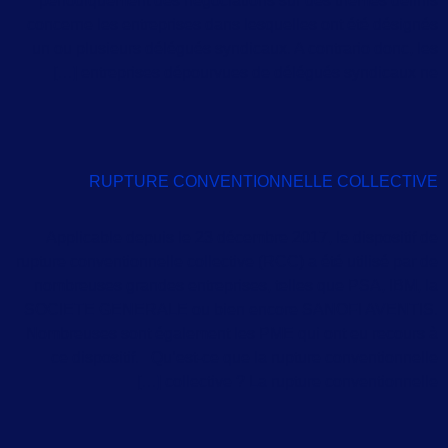
périodiquement des négociations sur des thèmes définis
concerne les entreprises dans lesquelles ont été désignés
un ou plusieurs délégués syndicaux. A contrario donc, les
entreprises dépourvues de délégués syndicaux ne […]
RUPTURE CONVENTIONNELLE COLLECTIVE
Applicable depuis le 23 décembre 2017, le dispositif de
rupture conventionnelle collective (RCC) a été utilisé par de
nombreuses grandes entreprises, telles que PSA, IBM, la
SOCIETE GENERALE ou bien encore SANOFI AVENTIS.
Nombreuses sont également les PME qui ont eu recours à
ce dispositif. Qu’est-ce que la rupture conventionnelle
collective ? La rupture conventionnelle […]