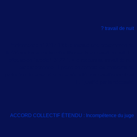
travail de nuit ?
L’ordonnance n° 2017-1385 a institué une présomption de
licéité sur les accords collectifs relatifs au travail de nuit. En
effet, selon l’article L 3122-1, « le recours au travail de nuit
est exceptionnel. Il prend en compte les impératifs de
protection de la santé et de la sécurité des travailleurs et est
justifié par la nécessité […]
ACCORD COLLECTIF ÉTENDU : Incompétence du juge