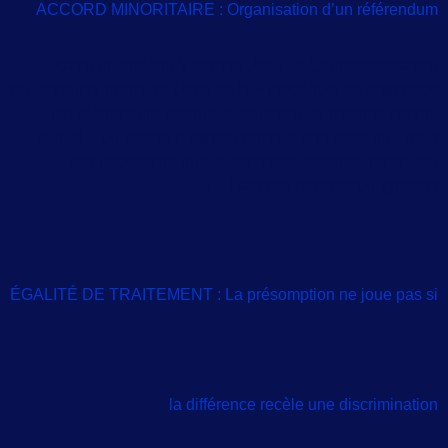
ACCORD MINORITAIRE : Organisation d’un référendum
Dans un arrêt du 9 octobre 2019, la Cour de cassation
revient sur la première étape de la « procédure de rattrapage
» par référendum lorsque la condition de majorité pour la
validité d'un accord n'est pas remplie et précise qu'il n'est
pas nécessaire que la demande de consultation des
salariés faite par un syndicat […]
ÉGALITÉ DE TRAITEMENT : La présomption ne joue pas si
la différence recèle une discrimination