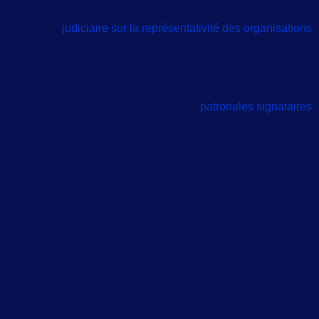
judiciaire sur la représentativité des organisations
patronales signataires
Dans un revirement de jurisprudence du 27 novembre 2019,
la Cour de cassation considère que, dès lors qu’un accord
collectif a fait l’objet d’un arrêté ministériel d’extension, le
juge judiciaire n’a pas à vérifier que l’employeur entrant
dans le champ de l’accord relève bien d’une organisation
patronale représentative et signataire de l’accord. En
l’espèce, un […]