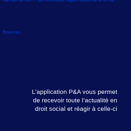
Rachat de JRTT : les nouvelles règles issues de la loi de
finances
La loi de finances rectificative du 16 août 2022 a été publiée
au Journal Officiel du 17 août. Elle est donc applicable
depuis le 18 août 2022 et prévoit notamment un dispositif
de rachat de JRTT.
L’application P&A vous permet
de recevoir toute l’actualité en
droit social et réagir à celle-ci