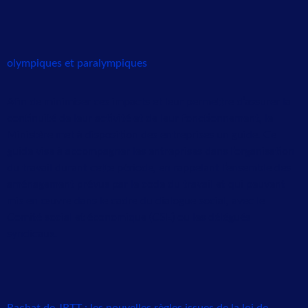
olympiques et paralympiques
Afin de minimiser ces impacts et leur permettre d’assurer la
continuité de leur activité et de leur fonctionnement, le
Ministère met à disposition des entreprises un guide. Ce
guide vise à accompagner les entreprises dans l’organisation
du travail durant cette période, en rappelant l’ensemble des
aménagement prévus par le code du travail et qui peuvent
mis en œuvre dans le cadre du dialogue social, avec le
Comité social et économique (CSE) ou les délégués
syndicaux.